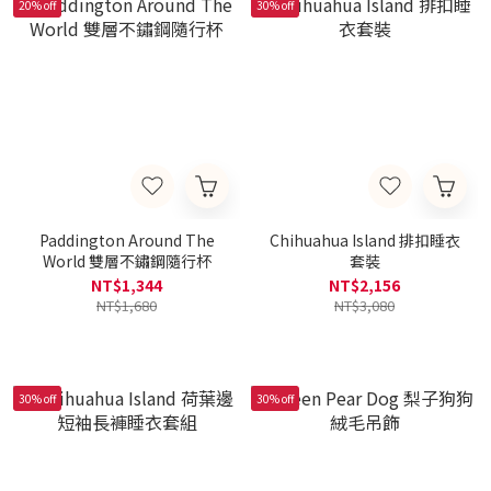
20% off
30% off
Paddington Around The
Chihuahua Island 排扣睡衣
World 雙層不鏽鋼隨行杯
套裝
NT$1,344
NT$2,156
NT$1,680
NT$3,080
30% off
30% off