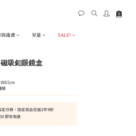
服與護膚
兒童
SALE!
sy 磁吸釦眼鏡盒
W8.5cm
纖維
指定分類，指定商品任選2件9折
00 即享免運