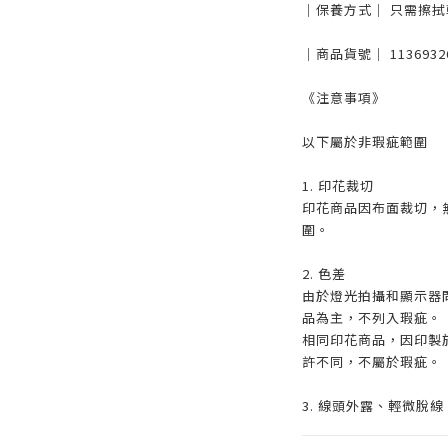
｜保養方式｜ 只需擦拭
｜商品貨號｜ 1136932
《注意事項》
以下屬於非瑕疵範圍
1. 印花裁切
印花商品因布面裁切，
圍。
2. 色差
由於燈光拍攝和顯示器
品為主，不列入瑕疵。
相同印花商品，因印製
許不同，不屬於瑕疵。
3. 線頭外露、輕微脫