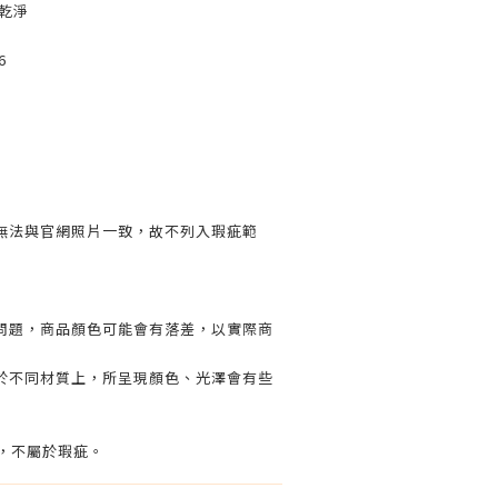
乾淨
6
無法與官網照片一致，故不列入瑕疵範
問題，商品顏色可能會有落差，以實際商
於不同材質上，所呈現顏色、光澤會有些
線，不屬於瑕疵。