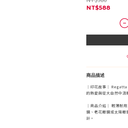
NT$588
商品描述
｜印花故事｜ Regat
的熱愛與從大自然中汲
｜商品介紹｜ 輕薄耐
鏡、老花眼鏡或太陽眼
計。