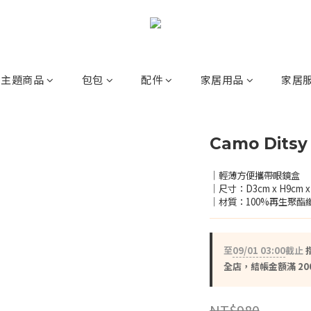
主題商品
包包
配件
家居用品
家居
Camo Dit
｜輕薄方便攜帶眼鏡盒
｜尺寸：D3cm x H9cm x 
｜材質：100%再生聚酯
至
09/01 03:00
截止
全店，結帳金額滿 20
NT$980