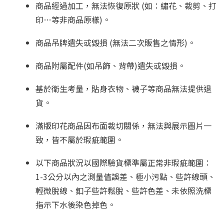
商品經過加工，無法恢復原狀 (如：繡花、裁剪、打
印…等非商品原樣)。
商品吊牌遺失或毀損 (無法二次販售之情形)。
商品附屬配件(如吊飾、背帶)遺失或毀損。
基於衛生考量，貼身衣物、襪子等商品無法提供退
貨。
滿版印花商品因布面裁切關係，無法與展示圖片一
致，皆不屬於瑕疵範圍。
以下商品狀況以國際驗貨標準屬正常非瑕疵範圍：
1-3公分以內之測量值誤差、極小污點、些許線頭、
輕微脫線、釦子些許鬆脫、些許色差、未依照洗標
指示下水後染色掉色。