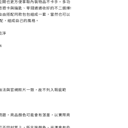
拉開也更方便拿取內裝物品不卡手。多功
悠遊卡與鑰匙、零錢通通收好的不二選擇!
自由搭配同款包包組成一套，當然也可以
搭配，組成自己的風格。
乾淨
4
無法與官網照片一致，故不列入瑕疵範
問題，商品顏色可能會有落差，以實際商
於不同材質上，所呈現顏色、光澤會有些