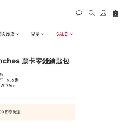
服與護膚
兒童
SALE!
unches 票卡零錢鑰匙包
納
可一包收納
W13.5cm
00 即享免運