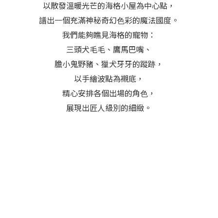
以散發溫暖光芒的海格小屋為中心點，
譜出⼀個充滿神秘奇幻⾊彩的魔法國度。
我們能夠瞧見海格的寵物：
三頭犬毛毛、鷹馬巴嘴、
膽小鬼野豬、獵犬牙牙的蹤跡，
以手繪波點為襯底，
精心安排各個出場的角⾊，
展現出匠人級別的細緻。