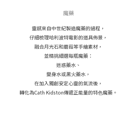
魔藥
靈感來自中世紀製造魔藥的過程，
仔細梳理哈利波特電影的道具佈景，
融合月光石和蘑菇等手繪素材，
並精挑細選每瓶魔藥：
迷惑藥水、
變身水或黑火藥水，
在加入獨創安定心靈的氣流後，
轉化為Cath Kidston傳遞正能量的特⾊魔藥。