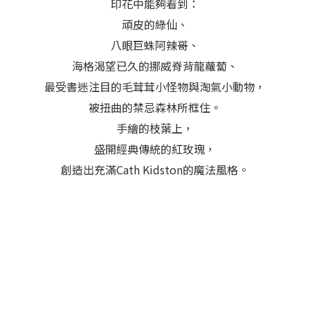
印花中能夠看到：
頑皮的綠仙、
八眼巨蛛阿辣哥、
海格渴望已久的挪威脊背龍蘿蔔、
最受書迷注目的毛茸茸小怪物與淘氣小動物，
被扭曲的禁忌森林所框住。
手繪的枝葉上，
盛開經典傳統的紅玫瑰，
創造出充滿Cath Kidston的魔法風格。