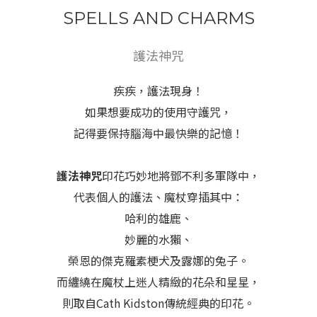
SPELLS AND CHARMS
護法神咒
疾疾，護法現身！
如果想要成功的使用守護咒，
記得要保持腦海中最快樂的記憶！
護法神咒
印花巧妙地將鄧不利多軍隊中，
代表個人的護法、魔杖穿插其中：
哈利的雄鹿、
妙麗的水獺、
榮恩的傑克羅素梗犬及露娜的兔子。
而纏繞在魔杖上迷人精緻的花朵和星星，
則取自Cath Kidston傳統經典的印花。