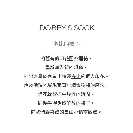
DOBBY'S SOCK
多比的襪子
將舊有的印花圖案
煙花
，
重新加入新的想像，
推出專屬於家事小精靈
多比
的個人印花。
活靈活現地展現家事小精靈獨特的魔法，
煙花從響指中爆炸的瞬間，
同時手握象徵解放的襪子，
向我們最喜歡的自由小精靈致敬。