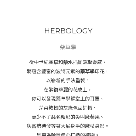
HERBOLOGY
藥草學
從中世紀藥草和藥水插圖汲取靈感，
將蘊含豐富的波特元素的
藥草學
印花，
以嶄新的手法重製。
在繁複華麗的花紋上，
你可以發現藥草學課堂上的耳罩、
芽菜教授的灰綠⾊巫師帽、
更少不了惡名昭彰的尖叫魔蘋果、
與蓄勢待發等著大展身手的魔杖身影。
是專為哈迷精心打造的禮物。