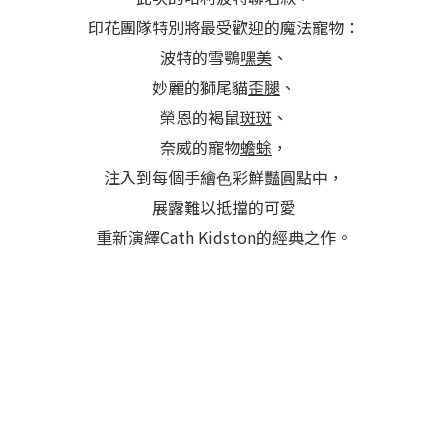
印花團隊特別將最受歡迎的魔法寵物：
波特的雪鶚
嘿美
、
妙麗的獅尾貓
歪腿
、
榮恩的褐鼠
斑斑
、
奈威的寵物
蟾蜍
，
注入到每個手繪⾊彩鮮豔圓點中，
展露難以抵擋的可愛
重新演繹Cath Kidston的經典之作。