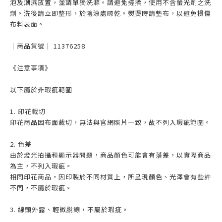
泡及潮濕放置，並請單獨洗滌。請避免搓揉，使用不含螢光劑之洗
劑。洗後請立即整形，於陰涼處晾乾。熨燙時請墊布，以避免損傷
布料表面。
｜商品貨號｜ 11376258
《注意事項》
以下屬於非瑕疵範圍
1. 印花裁切
印花商品因布面裁切，無法與官網照片一致，故不列入瑕疵範圍。
2. 色差
由於燈光拍攝和顯示器問題，商品顏色可能會有落差，以實際商品
為主，不列入瑕疵。
相同印花商品，因印製於不同材質上，所呈現顏色、光澤會有些許
不同，不屬於瑕疵。
3. 線頭外露、輕微脫線，不屬於瑕疵。