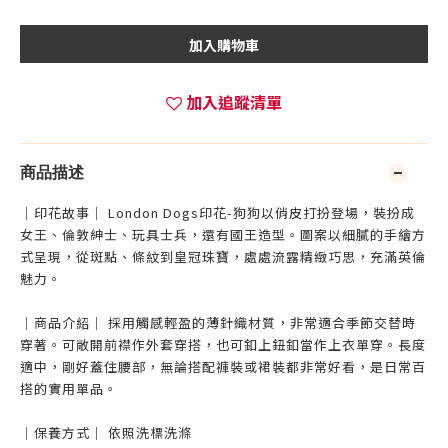
加入購物車
加入追蹤清單
商品描述
｜印花故事｜ London Dogs印花-狗狗以俏皮打扮登場，裝扮成
女王、倫敦紳士、玩具士兵，還有國王造型。圖案以細膩的手繪方
式呈現，從斑點、條紋到皇冠珠寶，處處流露精緻巧思，充滿英倫
魅力。
｜商品介紹｜ 採用觸感輕盈的薄針織材質，非常適合季節交替時
穿著。可敞開前襟作外套穿搭，也可釦上鈕釦當作上衣單穿。長度
適中，剛好蓋住腰部，無論搭配褲裝或裙裝都非常好看，是日常百
搭的實用單品。
｜保養方式｜ 依照洗標洗滌