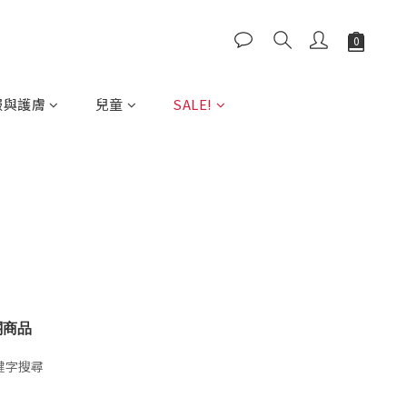
服與護膚
兒童
SALE!
關商品
鍵字搜尋