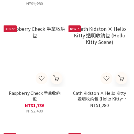
NT$1,280
30% off
New in
Raspberry Check 手拿收納
Cath Kidston × Hello Kitty
包
透明收納包 (Hello Kitty
Scene)
NT$1,736
NT$1,280
NT$2,480