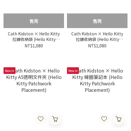
售完
售完
Cath Kidston × Hello Kitty
Cath Kidston × Hello Kitty
拉鍊收納袋 (Hello Kitty
拉鍊收納袋 (Hello Kitty
Scene)
Gingham Provence)
NT$1,080
NT$1,080
New in
New in