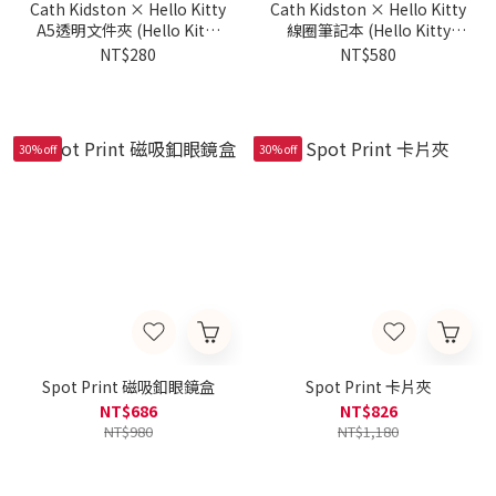
Cath Kidston × Hello Kitty
Cath Kidston × Hello Kitty
A5透明文件夾 (Hello Kitty
線圈筆記本 (Hello Kitty
Patchwork Placement)
Patchwork Placement)
NT$280
NT$580
30% off
30% off
Spot Print 磁吸釦眼鏡盒
Spot Print 卡片夾
NT$686
NT$826
NT$980
NT$1,180