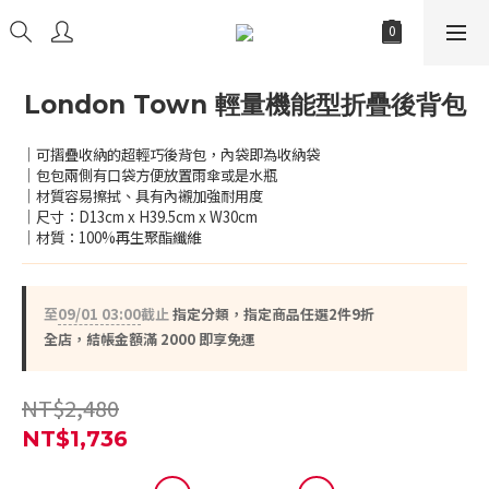
London Town 輕量機能型折疊後背包
｜可摺疊收納的超輕巧後背包，內袋即為收納袋
｜包包兩側有口袋方便放置雨傘或是水瓶
｜材質容易擦拭、具有內襯加強耐用度
｜尺寸：D13cm x H39.5cm x W30cm
｜材質：100%再生聚酯纖維
至
09/01 03:00
截止
指定分類，指定商品任選2件9折
全店，結帳金額滿 2000 即享免運
NT$2,480
NT$1,736