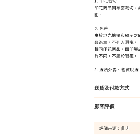
1. 印花裁切
印花商品因布面裁切，
圍。
2. 色差
由於燈光拍攝和顯示器
品為主，不列入瑕疵。
相同印花商品，因印製
許不同，不屬於瑕疵。
3. 線頭外露、輕微脫
送貨及付款方式
顧客評價