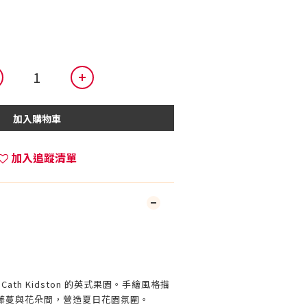
加入購物車
加入追蹤清單
ath Kidston 的英式果園。手繪風格描
藤蔓與花朵間，營造夏日花園氛圍。