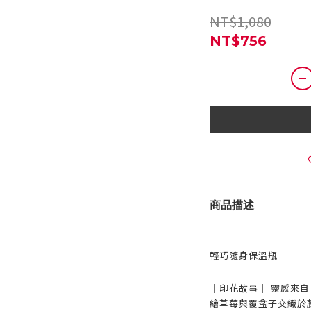
NT$1,080
NT$756
商品描述
輕巧隨身保溫瓶
｜印花故事｜ 靈感來自 C
繪草莓與覆盆子交織於