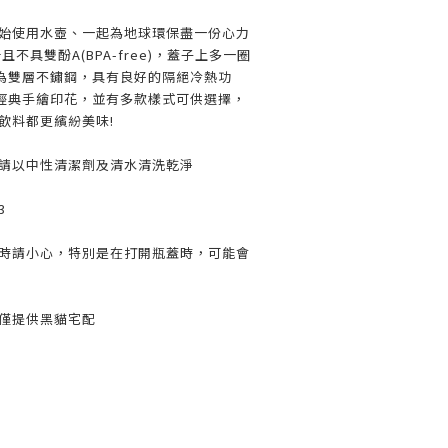
開始使用水壺、一起為地球環保盡一份心力
且不具雙酚A(BPA-free)，蓋子上多一圈
為雙層不鏽鋼，具有良好的隔絕冷熱功
經典手繪印花，並有多款樣式可供選擇，
飲料都更繽紛美味!
用請以中性清潔劑及清水清洗乾淨
3
飲時請小心，特別是在打開瓶蓋時，可能會
品僅提供黑貓宅配