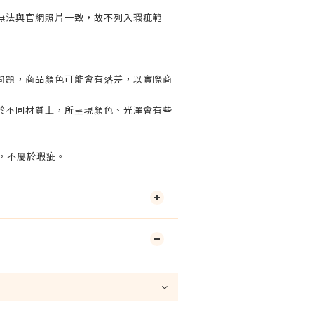
無法與官網照片一致，故不列入瑕疵範
問題，商品顏色可能會有落差，以實際商
於不同材質上，所呈現顏色、光澤會有些
線，不屬於瑕疵。