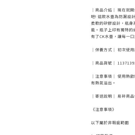
｜商品介紹｜ 現在就
吧! 這款水壺為防漏設計
柔軟的矽膠設計，瓶身
能。瓶子上印有獨特的
有了CK水壺，讓每一口
｜保養方式｜ 初次使
｜商品貨號｜ 1137139
｜注意事項｜ 使用熱
有熱氣溢出。
｜寄送說明｜ 易碎商
《注意事項》
以下屬於非瑕疵範圍