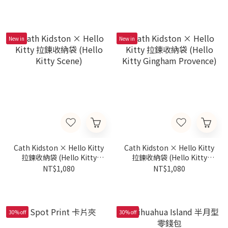
New in
New in
Cath Kidston × Hello Kitty
Cath Kidston × Hello Kitty
拉鍊收納袋 (Hello Kitty
拉鍊收納袋 (Hello Kitty
Scene)
Gingham Provence)
NT$1,080
NT$1,080
30% off
30% off