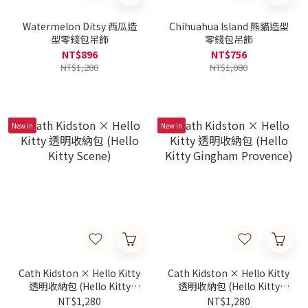
Watermelon Ditsy 西瓜造
Chihuahua Island 熊貓造型
型零錢包吊飾
零錢包吊飾
NT$896
NT$756
NT$1,280
NT$1,080
New in
New in
Cath Kidston × Hello Kitty
Cath Kidston × Hello Kitty
透明收納包 (Hello Kitty
透明收納包 (Hello Kitty
Scene)
Gingham Provence)
NT$1,280
NT$1,280