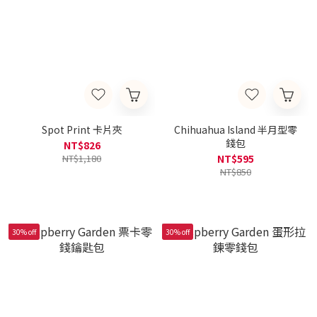
Spot Print 卡片夾
Chihuahua Island 半月型零
錢包
NT$826
NT$1,180
NT$595
NT$850
30% off
30% off